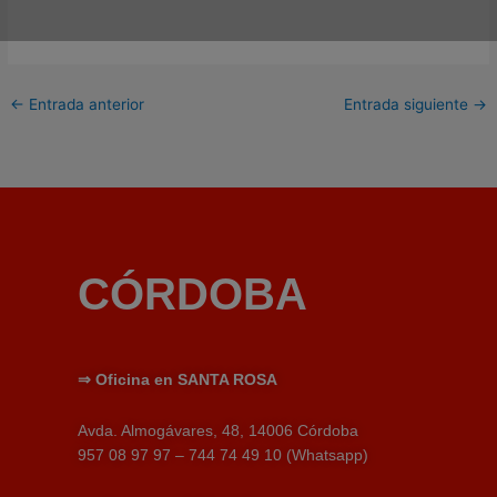
←
Entrada anterior
Entrada siguiente
→
CÓRDOBA
⇒
Oficina en SANTA ROSA
Avda. Almogávares, 48, 14006 Córdoba
957 08 97 97 – 744 74 49 10 (Whatsapp)