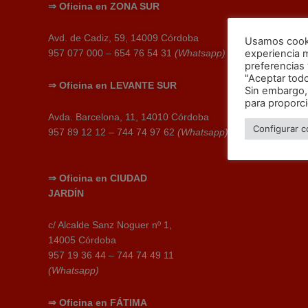
⇒
Oficina en
ZONA SUR
Avd. de Cadiz, 59, 14009 Córdoba
Usamos cookie
experiencia 
957 077 000 – 654 76 54 31
(Whatsapp)
preferencias y
"Aceptar tod
⇒
Oficina en
LEVANTE SUR
Sin embargo,
para proporc
Avda. Barcelona, 11, 14010 Córdoba
Configurar c
957 89 12 12 – 744 74 97 62
(Whatsapp)
⇒
Oficina en
CIUDAD
JARDÍN
c/ Alcalde Sanz Noguer nº 1,
14005 Córdoba
957 19 36 44 – 744 74 49 11
(Whatsapp)
⇒
Oficina en
FÁTIMA