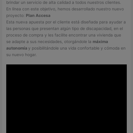
brindar un servicio de alta calidad a todos nuestros clientes.
En línea con este objetivo, hemos desarrollado nuestro nuevo
proyecto:
Plan Accesa
Esta nueva apuesta por el cliente está diseñada para ayudar a
las personas que presentan algún tipo de discapacidad, en el
proceso de compra y les facilite encontrar una vivienda que
se adapte a sus necesidades, otorgándole la
máxima
autonomía
y posibilitándole una vida confortable y cómoda en
su nuevo hogar.