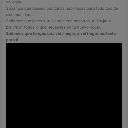
vivienda
Soñamos que pasees por zonas habilitadas para todo tipo de
discapacidades.
Soñamos que idees y te sientes con nosotros, a dibujar y
planificar todos lo que necesitas en tu nuevo hogar.
Soñamos que tengas una vida mejor, en el hogar perfecto
para ti.