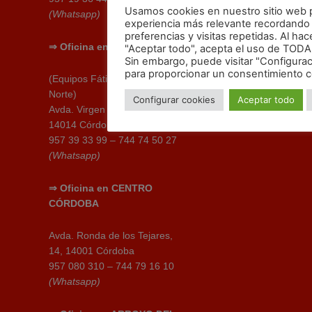
Usamos cookies en nuestro sitio web pa
(Whatsapp)
experiencia más relevante recordando
preferencias y visitas repetidas. Al hace
⇒
Oficina en
FÁTIMA
"Aceptar todo", acepta el uso de TODA
Sin embargo, puede visitar "Configura
para proporcionar un consentimiento c
(Equipos Fátima y Levante
Norte)
Configurar cookies
Aceptar todo
Avda. Virgen de Fátima, 30,
14014 Córdoba
957 39 33 99 – 744 74 50 27
(Whatsapp)
⇒
Oficina en CENTRO
CÓRDOBA
Avda. Ronda de los Tejares,
14, 14001 Córdoba
957 080 310 – 744 79 16 10
(Whatsapp)