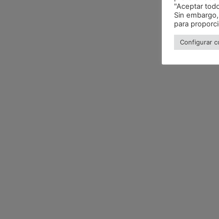
"Aceptar tod
Sin embargo,
para proporc
Configurar c