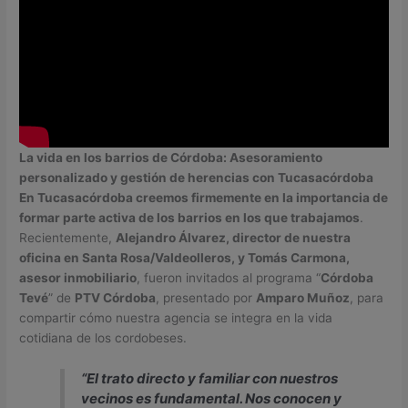
La vida en los barrios de Córdoba: Asesoramiento
personalizado y gestión de herencias con Tucasacórdoba
En Tucasacórdoba creemos firmemente en la importancia de
formar parte activa de los barrios en los que trabajamos
.
Recientemente,
Alejandro Álvarez, director de nuestra
oficina en Santa Rosa/Valdeolleros, y Tomás Carmona,
asesor inmobiliario
, fueron invitados al programa “
Córdoba
Tevé
” de
PTV Córdoba
, presentado por
Amparo Muñoz
, para
compartir cómo nuestra agencia se integra en la vida
cotidiana de los cordobeses.
“El trato directo y familiar con nuestros
vecinos es fundamental. Nos conocen y