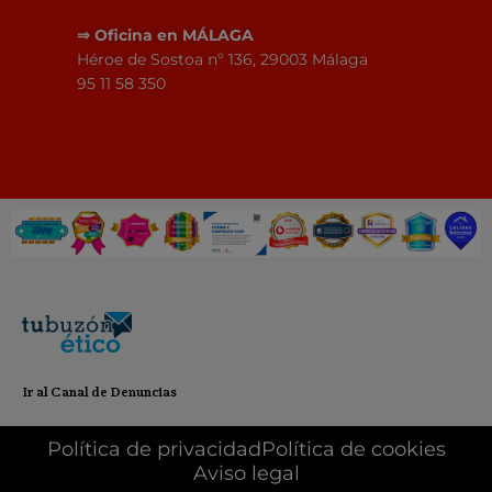
⇒
Oficina en MÁLAGA
Héroe de Sostoa nº 136, 29003 Málaga
95 11 58 350
Ir al Canal de Denuncias
Política de privacidad
Política de cookies
Aviso legal