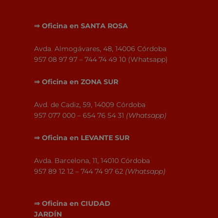
⇒
Oficina en SANTA ROSA
Avda. Almogávares, 48, 14006 Córdoba
957 08 97 97 – 744 74 49 10 (Whatsapp)
⇒
Oficina en
ZONA SUR
Avd. de Cadiz, 59, 14009 Córdoba
957 077 000 – 654 76 54 31
(Whatsapp)
⇒
Oficina en
LEVANTE SUR
Avda. Barcelona, 11, 14010 Córdoba
957 89 12 12 – 744 74 97 62
(Whatsapp)
⇒
Oficina en
CIUDAD
JARDÍN