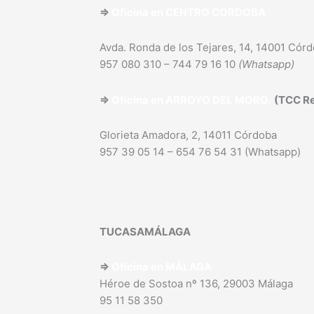
⇒
Oficina en CENTRO CÓRDOBA
Avda. Ronda de los Tejares, 14, 14001 Cór
957 080 310 – 744 79 16 10
(Whatsapp)
⇒
Oficina en ARROYO DEL MORO.
(TCC Re
Glorieta Amadora, 2, 14011 Córdoba
957 39 05 14 – 654 76 54 31 (Whatsapp)
TUCASAMÁLAGA
⇒
Oficina en MÁLAGA
Héroe de Sostoa nº 136, 29003 Málaga
95 11 58 350