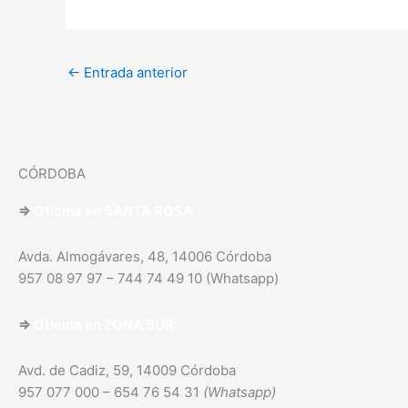
←
Entrada anterior
CÓRDOBA
⇒
Oficina en SANTA ROSA
Avda. Almogávares, 48, 14006 Córdoba
957 08 97 97 – 744 74 49 10 (Whatsapp)
⇒
Oficina en
ZONA SUR
Avd. de Cadiz, 59, 14009 Córdoba
957 077 000 – 654 76 54 31
(Whatsapp)