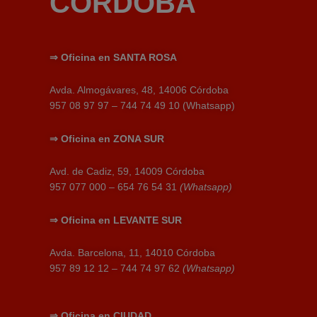
CÓRDOBA
⇒
Oficina en SANTA ROSA
Avda. Almogávares, 48, 14006 Córdoba
957 08 97 97 – 744 74 49 10 (Whatsapp)
⇒
Oficina en
ZONA SUR
Avd. de Cadiz, 59, 14009 Córdoba
957 077 000 – 654 76 54 31
(Whatsapp)
⇒
Oficina en
LEVANTE SUR
Avda. Barcelona, 11, 14010 Córdoba
957 89 12 12 – 744 74 97 62
(Whatsapp)
⇒
Oficina en
CIUDAD