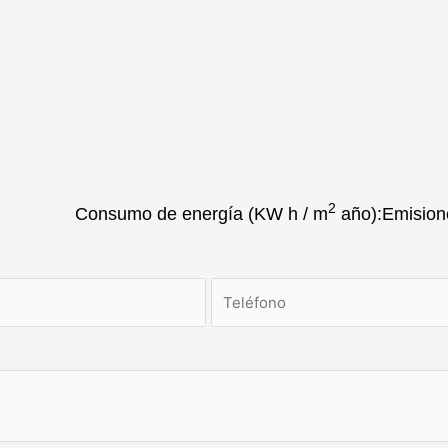
2
Consumo de energía
(KW h / m
año):
Emisio