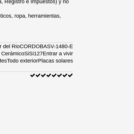
, Registro e Impuestos) y no
ticos, ropa, herramientas,
 del Rio
CORDOBA
SV-1480-E
Cerámico
Si
Si
1
2
7
Entrar a vivir
Mes
Todo exterior
Placas solares