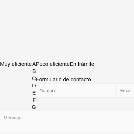
Muy eficiente
A
Poco eficiente
En trámite
B
C
Formulario de contacto
D
E
F
G