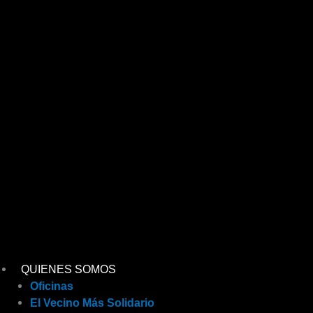
Ir
al
contenido
QUIENES SOMOS
Oficinas
El Vecino Más Solidario