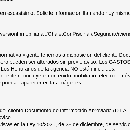
ien escasísimo. Solicite información llamando hoy mismo
ersionInmobiliaria #ChaletConPiscina #SegundaViviend
ativa vigente tenemos a disposición del cliente Doc
, pero pueden ser alterados sin previo aviso. Los GA
. Los Honorarios de la agencia NO están incluidos.
nmueble no incluye el contenido: mobiliario, electrodomés
ue puedan aparecer en las imágenes.
liente Documento de información Abreviada (D.I.A.). 
aviso.
stas en la Ley 10/2025, de 28 de diciembre, de servicios