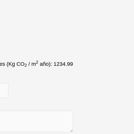
2
nes
(Kg CO
/ m
año): 1234.99
2