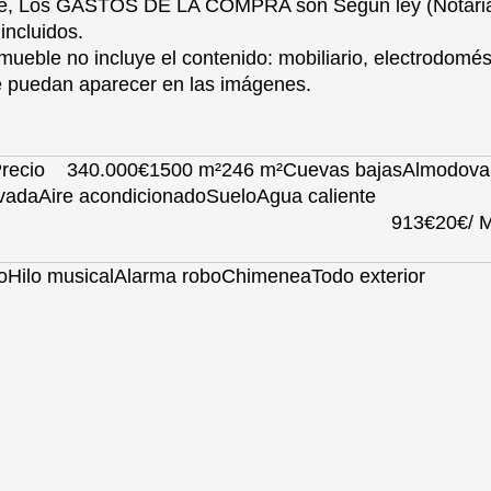
gente, Los GASTOS DE LA COMPRA son Según ley (Notaria
incluidos.
nmueble no incluye el contenido: mobiliario, electrodomés
ue puedan aparecer en las imágenes.
recio
340.000€
1500 m²
246 m²
Cuevas bajas
Almodovar
ivada
Aire acondicionado
Suelo
Agua caliente
913€
20€/ 
o
Hilo musical
Alarma robo
Chimenea
Todo exterior