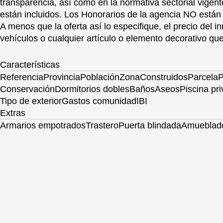
transparencia, así como en la normativa sectorial vi
están incluidos. Los Honorarios de la agencia NO están 
A menos que la oferta así lo especifique, el precio del i
vehículos o cualquier artículo o elemento decorativo q
Características
Referencia
Provincia
Población
Zona
Construidos
Parcela
P
Conservación
Dormitorios dobles
Baños
Aseos
Piscina pr
Tipo de exterior
Gastos comunidad
IBI
Extras
Armarios empotrados
Trastero
Puerta blindada
Amueblad