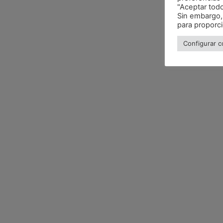
"Aceptar tod
Sin embargo,
para proporc
Configurar c