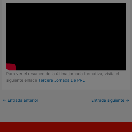
Para ver el resumen de la última jornada formativa, visita el
siguiente enlace
Tercera Jornada De PRL
←
Entrada anterior
Entrada siguiente
→