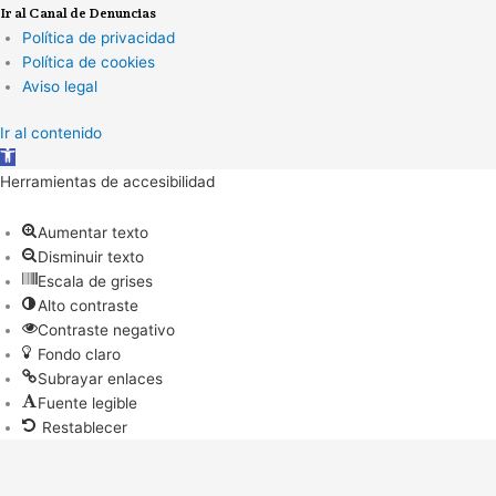
Ir al Canal de Denuncias
Política de privacidad
Política de cookies
Aviso legal
Ir al contenido
Abrir
barra
Herramientas de accesibilidad
de
herramientas
Aumentar texto
Disminuir texto
Escala de grises
Alto contraste
Contraste negativo
Fondo claro
Subrayar enlaces
Fuente legible
Restablecer