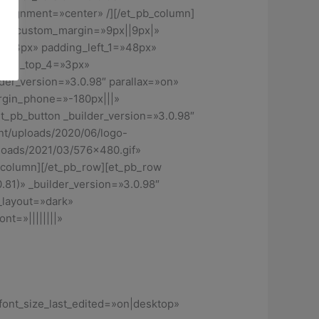
alignment=»center» /][/et_pb_column]
px» custom_margin=»9px||9px|»
1=»3px» padding_left_1=»48px»
ding_top_4=»3px»
er_version=»3.0.98″ parallax=»on»
argin_phone=»-180px|||»
_pb_button _builder_version=»3.0.98″
nt/uploads/2020/06/logo-
ploads/2021/03/576×480.gif»
b_column][/et_pb_row][et_pb_row
81)» _builder_version=»3.0.98″
_layout=»dark»
nt=»||||||||»
t_font_size_last_edited=»on|desktop»