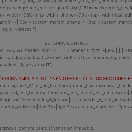
|||||» header_font_size=»33px» header_font_size_phone=»27px
ktop» background_color=»rgba(63,0,0,0.81)» background_posit
max_width=»90%» max_width_phone=»70%» max_width_last_edi
argin=»||9px|» custom_margin_phone=»||3px|» custom_margi
style=»preset1″]
ESTAMOS CONTIGO
ion=»3.0.98″ header_font=»||||||||» header_6_font=»|600|||||||»
adii=»on|6px|6px|6px|6px» max_width=»76%» module_alignment
shadow_style=»preset1″]
RDOBA AMPLÍA SU CONVENIO ESPECIAL A LOS SECTORES E
lumn type=»1_3″][et_pb_text background_layout=»dark» _builde
»5px» text_line_height=»1em» text_line_height_last_edited=»on|d
_height=»1.1em» header_6_font=»||||||||» header_6_font_size=»1
» border_radii=»on|3px|3px|3px|3px» custom_margin=»||9px|
s tanto si compra como si vende un inmueble.