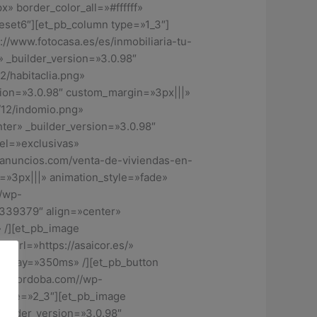
» border_color_all=»#ffffff»
set6″][et_pb_column type=»1_3″]
//www.fotocasa.es/es/inmobiliaria-tu-
 _builder_version=»3.0.98″
/habitaclia.png»
rsion=»3.0.98″ custom_margin=»3px|||»
/12/indomio.png»
ter» _builder_version=»3.0.98″
el=»exclusivas»
lanuncios.com/venta-de-viviendas-en-
=»3px|||» animation_style=»fade»
//wp-
339379″ align=»center»
 /][et_pb_image
 url=»https://asaicor.es/»
_delay=»350ms» /][et_pb_button
casacordoba.com//wp-
 type=»2_3″][et_pb_image
uilder_version=»3.0.98″