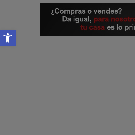
Ir
al
contenido
Abrir barra de herramientas