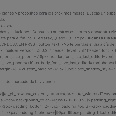
e planes y propósitos para los próximos meses. Buscas un espa
da.
rnuevo
.
as y soluciones. Consulta a nuestros asesores y encuentra viv
ate para el futuro. ¿Terraza?, ¿Patio?, ¿Campo?
Alcanza tus su
CÓRDOBA EN RRSS» button_text=»No te pierdas el día a día del
» _builder_version=»3.0.98″ header_level=»h1″ header_font=»|8
r_font_size_phone=»18px» header_font_size_last_edited=»on|de
nt_size_phone=»10px» body_font_size_last_edited=»on|phone» 
margin=»|||» custom_padding=»9px||0px|» box_shadow_style=
des del mercado de la vivienda
row][et_pb_row use_custom_gutter=»on» gutter_width=»1″ cust
l=»on» background_color=»rgba(12,12,12,0.53)» padding_rig
2=»3px» padding_bottom_2=»3px» padding_top_3=»3px» paddi
_4=»3px» padding_1_phone=»|99px||99px» padding_1_last_edi