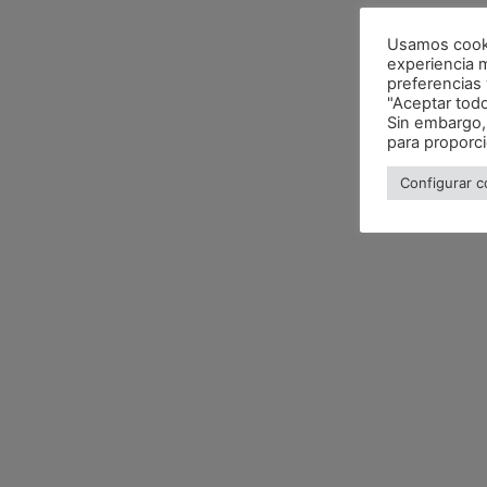
Usamos cookie
experiencia 
preferencias y
"Aceptar tod
Sin embargo,
para proporc
Configurar c