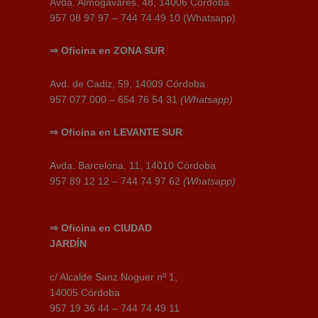
Avda. Almogávares, 48, 14006 Córdoba
957 08 97 97 – 744 74 49 10 (Whatsapp)
⇒
Oficina en
ZONA SUR
Avd. de Cadiz, 59, 14009 Córdoba
957 077 000 – 654 76 54 31
(Whatsapp)
⇒
Oficina en
LEVANTE SUR
Avda. Barcelona, 11, 14010 Córdoba
957 89 12 12 – 744 74 97 62
(Whatsapp)
⇒
Oficina en
CIUDAD
JARDÍN
c/ Alcalde Sanz Noguer nº 1,
14005 Córdoba
957 19 36 44 – 744 74 49 11