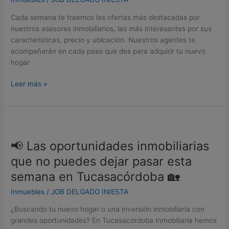
la
feria,
Cada semana te traemos las ofertas más destacadas por
vayas
nuestros asesores inmobiliarios, las más interesantes por sus
pensando
características, precio y ubicación. Nuestros agentes te
en
acompañarán en cada paso que des para adquirir tu nuevo
cómo
hogar
decorar
tu
Leer más »
nuevo
hogar
📢
Las
📢 Las oportunidades inmobiliarias
oportunidades
inmobiliarias
que no puedes dejar pasar esta
que
semana en Tucasacórdoba 🏡
no
puedes
Inmuebles
/
JOB DELGADO INIESTA
dejar
¿Buscando tu nuevo hogar o una inversión inmobiliaria con
pasar
grandes oportunidades? En Tucasacórdoba Inmobiliaria hemos
esta