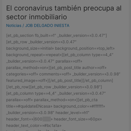
El coronavirus también preocupa al
El
coronavirus
sector inmobiliario
también
Noticias
/
JOB DELGADO INIESTA
preocupa
al
[et_pb_section fb_built=»1″ _builder_version=»3.0.47″]
sector
[et_pb_row _builder_version=»3.0.47″
inmobiliario
background_size=»initial» background_position=»top_left»
background_repeat=»repeat»][et_pb_column type=»4_4″
_builder_version=»3.0.47″ parallax=»off»
parallax_method=»on»][et_pb_post_title author=»off»
categories=»off» comments=»off» _builder_version=»3.0.98″
featured_image=»off»][/et_pb_post_title][/et_pb_column]
[/et_pb_row][et_pb_row _builder_version=»3.0.98″]
[et_pb_column type=»4_4″ _builder_version=»3.0.47″
parallax=»off» parallax_method=»on»][et_pb_cta
title=»#quédateENcasa» background_color=»#ffffff»
_builder_version=»3.0.98″ header_level=»h1″
header_font=»|600|||||||» header_font_size=»60px»
header_text_color=»#bc1a1a»