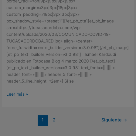
border_radii=»on|9px|9px|9px|9px»
custom_margin=»3px|3px|18px|3px»
custom_padding=»18px|3px|3px|3px»
box_shadow_style=»preset1″][/et_pb_cta][et_pb_image
src=»https://tucasacordoba.com//wp-
content/uploads/2020/03/COMUNICADO-COVID-19-
TUCASACORDOBA_RED.jpg» align=»center»
force_fullwidth=»on» _builder_version=»3.0.98″][/et_pb_image]
[et_pb_text _builder_version=»3.0.98″] Ismael Kardoudi
publicado en Fotocasa Blog 4 marzo 2020 [/et_pb_text]
[et_pb_text _builder_version=»3.0.98″ text_font=»||||||||»
header_font=»||||||||» header_5_font=»||||||||»
header_5_line_height=»2em»] Si se
Leer más »
1
2
Siguiente
→