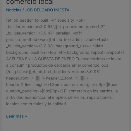
comercio local
a
consumir
Noticias
/
JOB DELGADO INIESTA
productos
[et_pb_section fb_built=»1″ specialty=»on»
de
_builder_version=»3.0.98″][et_pb_column type=»1_2″
cercanía
_builder_version=»3.0.47″ parallax=»off»
en
parallax_method=»on»][et_pb_text admin_label=»Text»
el
_builder_version=»3.0.98″ background_size=»initial»
comercio
background_position=»top_left» background_repeat=»repeat»]
local
ACELERA EN LA CUESTA DE ENERO Tucasacórdoba te invita
a consumir productos de cercanía en el comercio local
[/et_pb_text][et_pb_text _builder_version=»3.0.98″
header_font=»||||||||» header_2_font=»||||||||»
header_2_line_height=»1.3em» custom_margin=»|9px||9px»
custom_padding=»|9px||9px»] El comercio en los barrios, la
actividad económica, el empleo, servicios, reparaciones,
locales comerciales y la calidad
Leer más »