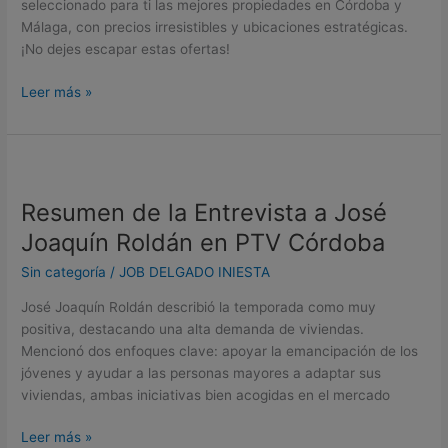
seleccionado para ti las mejores propiedades en Córdoba y
semana
Málaga, con precios irresistibles y ubicaciones estratégicas.
en
¡No dejes escapar estas ofertas!
Tucasacórdoba
🏡
Leer más »
Resumen
de
Resumen de la Entrevista a José
la
Entrevista
Joaquín Roldán en PTV Córdoba
a
Sin categoría
/
JOB DELGADO INIESTA
José
Joaquín
José Joaquín Roldán describió la temporada como muy
Roldán
positiva, destacando una alta demanda de viviendas.
en
Mencionó dos enfoques clave: apoyar la emancipación de los
PTV
jóvenes y ayudar a las personas mayores a adaptar sus
Córdoba
viviendas, ambas iniciativas bien acogidas en el mercado
Leer más »