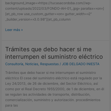
background_image=»https://tucasacordoba.com//wp-
content/uploads/2022/03/FONDO-AH-01_.jpg» parallax=»on»]
[et_pb_row use_custom_gutter=»on» gutter_width=»2″
_builder_version=»3.0.98″][et_pb_column
Leer más »
Trámites que debo hacer si me
Trámites
que
interrumpen el suministro eléctrico
debo
Consultoría
,
Noticias
,
Respuestas
/
JOB DELGADO INIESTA
hacer
si
Trámites que debo hacer si me interrumpen el suministro
me
eléctrico El cese del suministro eléctrico está regulado por la
interrumpen
Ley 24/2013, de 26 de diciembre, del Sector Eléctrico, así
el
como por el Real Decreto 1955/2000, de 1 de diciembre, en él
suministro
se regulan las actividades de transporte, distribución,
eléctrico
comercialización, suministro y autorización. procedimientos
para las