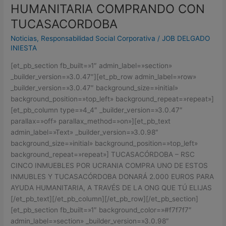
10.000
HUMANITARIA COMPRANDO CON
EUROS
TUCASACORDOBA
DE
AYUDA
Noticias
,
Responsabilidad Social Corporativa
/
JOB DELGADO
HUMANITARIA
INIESTA
COMPRANDO
[et_pb_section fb_built=»1″ admin_label=»section»
CON
_builder_version=»3.0.47″][et_pb_row admin_label=»row»
TUCASACORDOBA
_builder_version=»3.0.47″ background_size=»initial»
background_position=»top_left» background_repeat=»repeat»]
[et_pb_column type=»4_4″ _builder_version=»3.0.47″
parallax=»off» parallax_method=»on»][et_pb_text
admin_label=»Text» _builder_version=»3.0.98″
background_size=»initial» background_position=»top_left»
background_repeat=»repeat»] TUCASACÓRDOBA – RSC
CINCO INMUEBLES POR UCRANIA COMPRA UNO DE ESTOS
INMUBLES Y TUCASACÓRDOBA DONARÁ 2.000 EUROS PARA
AYUDA HUMANITARIA, A TRAVÉS DE LA ONG QUE TÚ ELIJAS
[/et_pb_text][/et_pb_column][/et_pb_row][/et_pb_section]
[et_pb_section fb_built=»1″ background_color=»#f7f7f7″
admin_label=»section» _builder_version=»3.0.98″