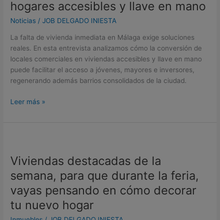
hogares accesibles y llave en mano
la
vivienda
Noticias
/
JOB DELGADO INIESTA
inmediata:
La falta de vivienda inmediata en Málaga exige soluciones
locales
reales. En esta entrevista analizamos cómo la conversión de
convertidos
locales comerciales en viviendas accesibles y llave en mano
en
puede facilitar el acceso a jóvenes, mayores e inversores,
hogares
regenerando además barrios consolidados de la ciudad.
accesibles
y
Leer más »
llave
en
mano
Viviendas
destacadas
Viviendas destacadas de la
de
la
semana, para que durante la feria,
semana,
vayas pensando en cómo decorar
para
tu nuevo hogar
que
durante
Inmuebles
/
JOB DELGADO INIESTA